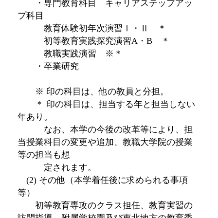
・専門教育科目 キャリアステップアッ
プ科目
教育体験初年次演習Ⅰ・Ⅱ ＊
初等教育実践探究演習A・B ＊
教職実践演習 ※＊
・卒業研究
※ 印の科目は、他の教員と分担。
＊ 印の科目は、担当する年と担当しない
年あり。
なお、本学の今後の改革等により、担
当授業科目の変更や追加、教職大学院の授業
等の担当も想
定されます。
(2) その他（本学着任後に求められる事項
等）
初等教育専攻のクラス担任、教育実習の
訪問指導、附属学校園及び東北地方の教育委