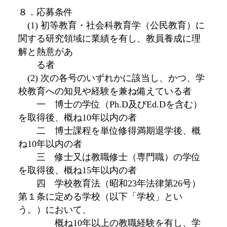
８．応募条件
(1) 初等教育・社会科教育学（公民教育）に
関する研究領域に業績を有し、教員養成に理
解と熱意があ
る者
(2) 次の各号のいずれかに該当し、かつ、学
校教育への知見や経験を兼ね備えている者
一 博士の学位（Ph.D及びEd.Dを含む）
を取得後、概ね10年以内の者
二 博士課程を単位修得満期退学後、概
ね10年以内の者
三 修士又は教職修士（専門職）の学位
を取得後、概ね15年以内の者
四 学校教育法（昭和23年法律第26号）
第１条に定める学校（以下「学校」とい
う。）において、
概ね10年以上の教職経験を有し、学