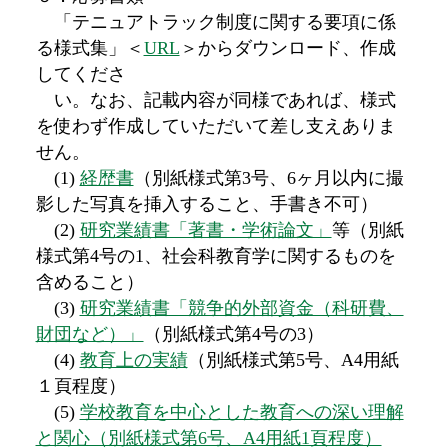
「テニュアトラック制度に関する要項に係
る様式集」＜
URL
＞からダウンロード、作成
してくださ
い。なお、記載内容が同様であれば、様式
を使わず作成していただいて差し支えありま
せん。
(1)
経歴書
（別紙様式第3号、6ヶ月以内に撮
影した写真を挿入すること、手書き不可）
(2)
研究業績書「著書・学術論文」
等（別紙
様式第4号の1、社会科教育学に関するものを
含めること）
(3)
研究業績書「競争的外部資金（科研費、
財団など）」
（別紙様式第4号の3）
(4)
教育上の実績
（別紙様式第5号、A4用紙
１頁程度）
(5)
学校教育を中心とした教育への深い理解
と関心（別紙様式第6号、A4用紙1頁程度）