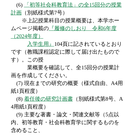
(6)
「初等社会科教育法」の全15回分の授業
計画
（別紙様式第7号）
※上記授業科目の授業概要は、本学ホー
ムページ掲載の
『履修のしおり 令和6年度
（2024年度）
入学生用』
104頁に記されているとおり
です（教職課程認定に際して届け出たもので
す）。この授
業概要を確認して、全15回分の授業計
画を作成してください。
(7) 現在までの研究の概要（様式自由、A4用
紙1頁程度）
(8)
着任後の研究計画書
（別紙様式第8号、A
4用紙1頁程度）
(9) 主要な著書・論文・関連文献等（5点以
内、初等教育・社会科教育学に関するものを
含めること、