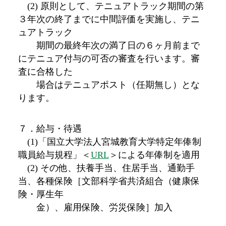
(2) 原則として、テニュアトラック期間の第
３年次の終了までに中間評価を実施し、テニ
ュアトラック
期間の最終年次の満了日の６ヶ月前まで
にテニュア付与の可否の審査を行います。審
査に合格した
場合はテニュアポスト（任期無し）とな
ります。
７．給与・待遇
(1)「国立大学法人宮城教育大学特定年俸制
職員給与規程」＜
URL
＞による年俸制を適用
(2) その他、扶養手当、住居手当、通勤手
当、各種保険［文部科学省共済組合（健康保
険・厚生年
金）、雇用保険、労災保険］加入