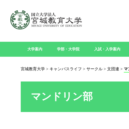
大学案内
学部・大学院
入試・入学案内
宮城教育大学
>
キャンパスライフ
>
サークル
>
文団連
>
マ
マンドリン部