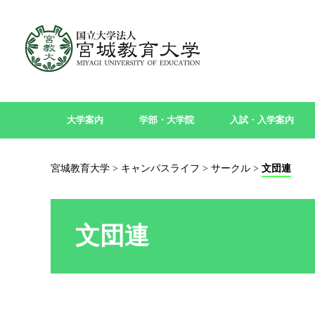
大学案内
学部・大学院
入試・入学案内
宮城教育大学
>
キャンパスライフ
>
サークル
>
文団連
文団連