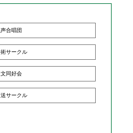
混声合唱団
美術サークル
天文同好会
放送サークル