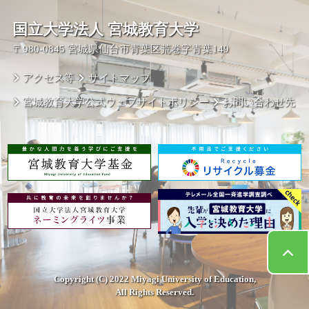
国立大学法人 宮城教育大学
〒980-0845 宮城県仙台市青葉区荒巻字青葉149
アクセス等
サイトマップ
宮城教育大学公式ウェブサイトポリシー
お問い合わせ先
Copyright (C) 2022 Miyagi University of Education,
All Rights Reserved.