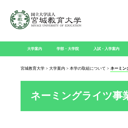
大学案内
学部・大学院
入試・入学案内
宮城教育大学
>
大学案内
>
本学の取組について
>
ネーミン
ネーミングライツ事