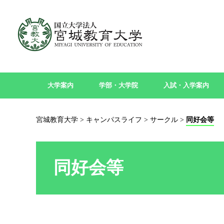
大学案内
学部・大学院
入試・入学案内
宮城教育大学
>
キャンパスライフ
>
サークル
>
同好会等
同好会等